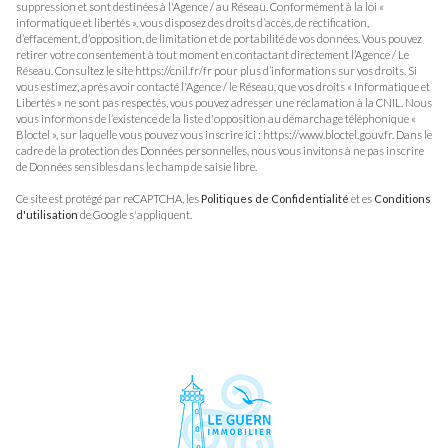
suppression et sont destinées à l'Agence / au Réseau. Conformément à la loi «
informatique et libertés », vous disposez des droits d’accès, de rectification,
d’effacement, d’opposition, de limitation et de portabilité de vos données. Vous pouvez
retirer votre consentement à tout moment en contactant directement l’Agence / Le
Réseau. Consultez le site
https://cnil.fr/fr
pour plus d’informations sur vos droits. Si
vous estimez, après avoir contacté l'Agence / le Réseau, que vos droits « Informatique et
Libertés » ne sont pas respectés, vous pouvez adresser une réclamation à la CNIL. Nous
vous informons de l’existence de la liste d'opposition au démarchage téléphonique «
Bloctel », sur laquelle vous pouvez vous inscrire ici :
https://www.bloctel.gouv.fr
. Dans le
cadre de la protection des Données personnelles, nous vous invitons à ne pas inscrire
de Données sensibles dans le champ de saisie libre.
Ce site est protégé par reCAPTCHA, les
Politiques de Confidentialité
et es
Conditions
d'utilisation
de Google s'appliquent.