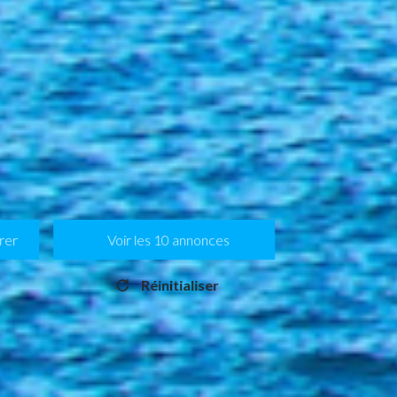
trer
Voir les
10
annonces
Réinitialiser