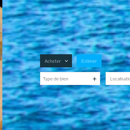
Acheter
Estimer
Type de bien
De l'ancien
De l'immo pro