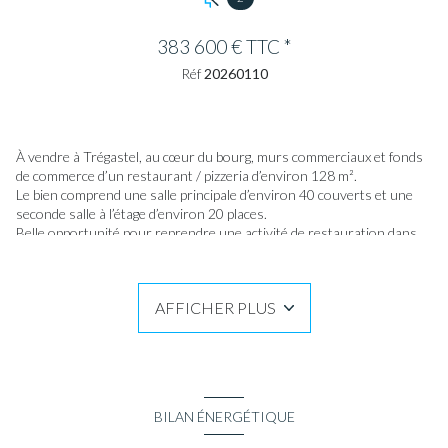
383 600 € TTC *
Réf
20260110
À vendre à Trégastel, au cœur du bourg, murs commerciaux et fonds
de commerce d’un restaurant / pizzeria d’environ 128 m².
Le bien comprend une salle principale d’environ 40 couverts et une
seconde salle à l’étage d’environ 20 places.
Belle opportunité pour reprendre une activité de restauration dans
un secteur recherché de la Côte de Granit Rose.
AFFICHER PLUS
BILAN ÉNERGÉTIQUE