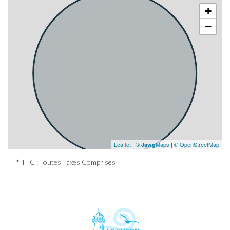
+
−
Leaflet
|
©
Maps
|
© OpenStreetMap
Jawg
* TTC : Toutes Taxes Comprises