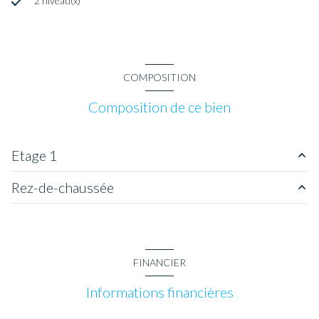
2 niveau(x)
COMPOSITION
Composition de ce bien
Etage 1
Rez-de-chaussée
chambre
9.59 m²
chambre
9.48 m²
salon/sejour
25.01 m²
FINANCIER
Informations financières