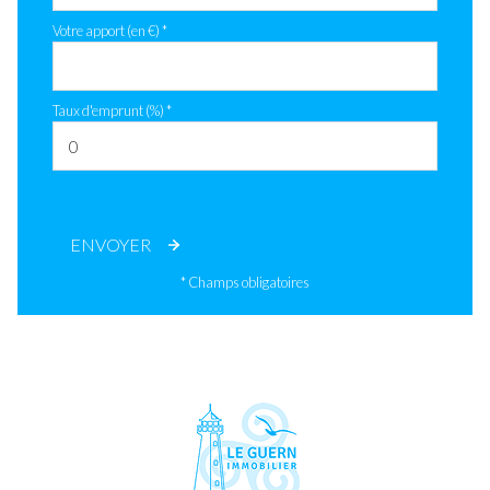
Votre apport (en €) *
Taux d'emprunt (%) *
ENVOYER
* Champs obligatoires