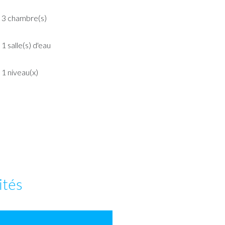
3 chambre(s)
1 salle(s) d'eau
1 niveau(x)
ités