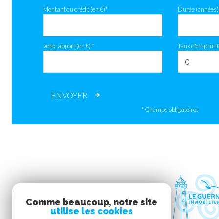
Montant du crédit (en €)*
Durée (années)
Votre apport (en €) *
Taux d'emprunt 
ENVOYER
* Champs obligatoires
Comme beaucoup, notre site
utilise les cookies