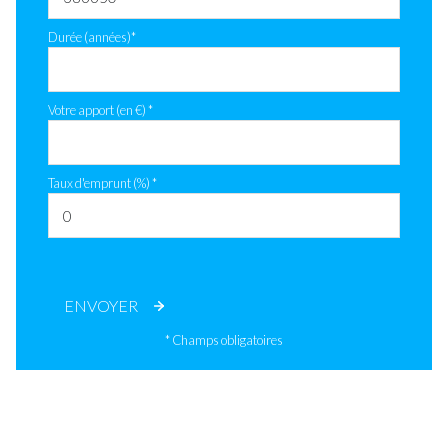
Durée (années)*
Votre apport (en €) *
Taux d'emprunt (%) *
ENVOYER
* Champs obligatoires