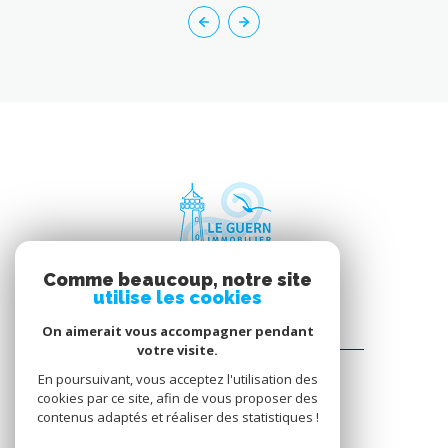
Comme beaucoup, notre site
utilise les cookies
On aimerait vous accompagner pendant
LE GUERN IMMOBILIER
votre visite.
En poursuivant, vous acceptez l'utilisation des
7 RUE CHARLES LE GOFFIC
cookies par ce site, afin de vous proposer des
22730
TRÉGASTEL
contenus adaptés et réaliser des statistiques !
02 96 23 87 74