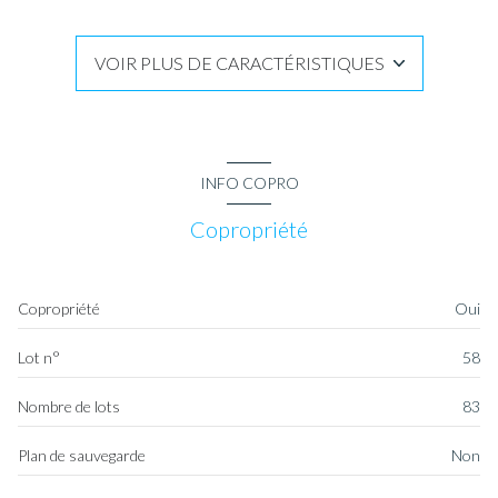
construit en 2015
VOIR PLUS DE CARACTÉRISTIQUES
cuisine américaine (équipée)
Chauffage individuel : chaudière (gaz de ville)
INFO COPRO
1 garage(s)
Copropriété
exposition Nord
Copropriété
Oui
1er étage
Lot n°
58
4 étage(s)
Nombre de lots
83
ascenseur
Plan de sauvegarde
Non