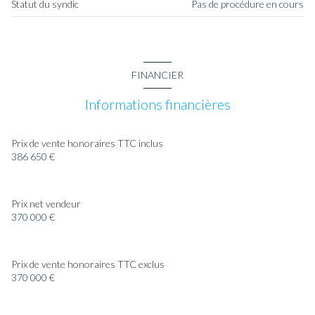
cave
Statut du syndic
Pas de procédure en cours
balcon
FINANCIER
Informations financières
Prix de vente honoraires TTC inclus
386 650 €
Prix net vendeur
370 000 €
Prix de vente honoraires TTC exclus
370 000 €