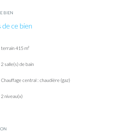
E BIEN
 de ce bien
terrain 415 m²
2 salle(s) de bain
Chauffage central : chaudière (gaz)
2 niveau(x)
ION