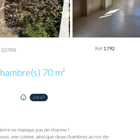
Réf
1792
(22700)
Maison 4 pièce(s) 3 chambre(s) 70 m²
415 m²
 pierre ne manque pas de charme !
neuse, une cuisine, ainsi que deux chambres au rez-de-