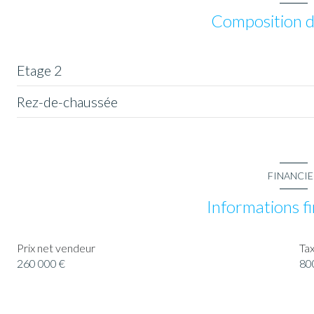
Composition d
Etage 2
Rez-de-chaussée
chambre
cuisine
salon/sejour
FINANCI
chambre
Informations f
salle de bain
Prix net vendeur
Tax
chambre
260 000 €
80
chambre
chambre