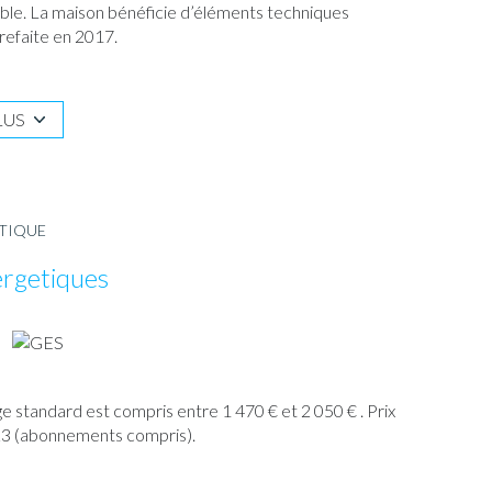
le. La maison bénéficie d’éléments techniques
refaite en 2017.
osé sud-ouest, idéal pour savourer les belles journées
 mais le cachet de la pierre et la situation recherchée
LUS
ÉTIQUE
ergetiques
 standard est compris entre 1 470 € et 2 050 € . Prix
23 (abonnements compris).