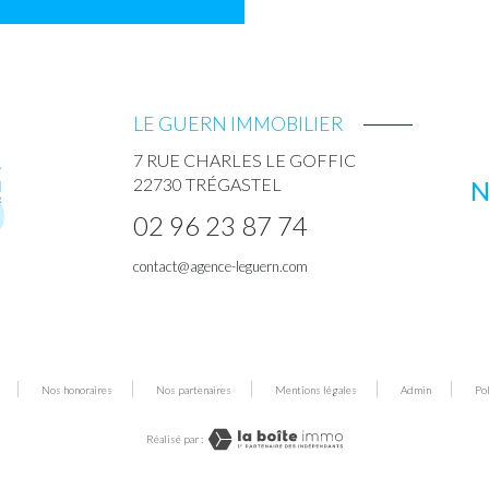
LE GUERN IMMOBILIER
7 RUE CHARLES LE GOFFIC
22730
TRÉGASTEL
N
02 96 23 87 74
contact@agence-leguern.com
Nos honoraires
Nos partenaires
Mentions légales
Admin
Po
Réalisé par :