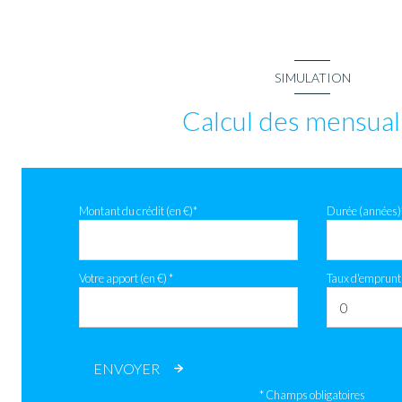
salle de bain
SIMULATION
Calcul des mensual
Montant du crédit (en €)*
Durée (années)
Votre apport (en €) *
Taux d'emprunt 
ENVOYER
* Champs obligatoires