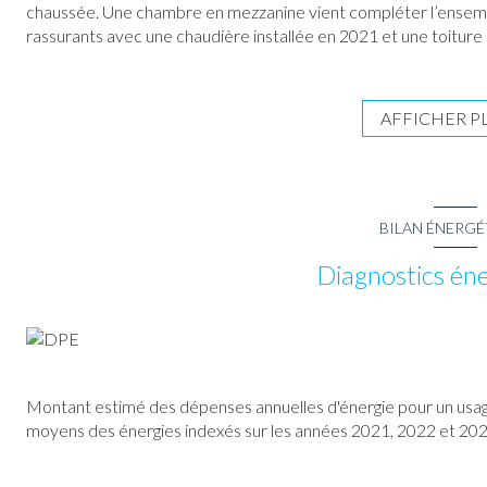
chaussée. Une chambre en mezzanine vient compléter l’ensemb
rassurants avec une chaudière installée en 2021 et une toiture 
À l’extérieur, vous profiterez d’un beau jardin arboré, bien exp
ensoleillées ou aménager un véritable coin de détente.
Des travaux de rafraîchissement et d’électricité sont à prévoir,
AFFICHER P
en font une belle opportunité pour les amateurs de rénovation.
BILAN ÉNERG
Diagnostics én
Montant estimé des dépenses annuelles d'énergie pour un usage
moyens des énergies indexés sur les années 2021, 2022 et 20