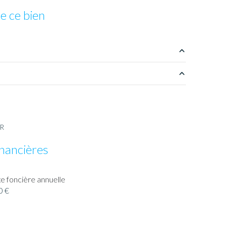
e ce bien
m²
8 m²
m²
ER
29 m²
inancières
m²
e foncière annuelle
5 m²
0 €
10 m²
12 m²