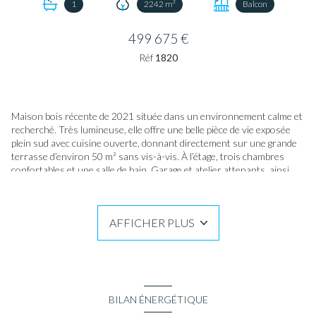
1
2242 m²
Balcon
499 675 €
Réf
1820
Maison bois récente de 2021 située dans un environnement calme et
recherché. Très lumineuse, elle offre une belle pièce de vie exposée
plein sud avec cuisine ouverte, donnant directement sur une grande
terrasse d’environ 50 m² sans vis-à-vis. À l’étage, trois chambres
confortables et une salle de bain. Garage et atelier attenants, ainsi
qu’un cabanon de jardin complètent l’ensemble.
Maison clé en main, idéale pour une résidence principale ou un projet
familial. Excellente performance énergétique
(DPE A/A)
, offrant un
AFFICHER PLUS
confort optimal et des consommations maîtrisées (entre 520 € et
740 € / an, selon prix moyens des énergies indexés au 01/01/2021.
BILAN ÉNERGÉTIQUE