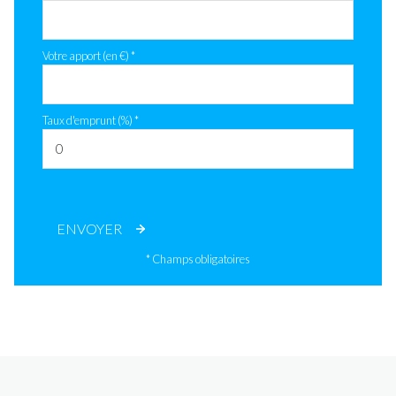
Votre apport (en €) *
Taux d'emprunt (%) *
ENVOYER
* Champs obligatoires