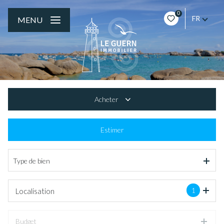
0
FR
MENU
Acheter
De l'ancien
Estimer
De l'immo pro
Type de bien
1
Localisation
Budget