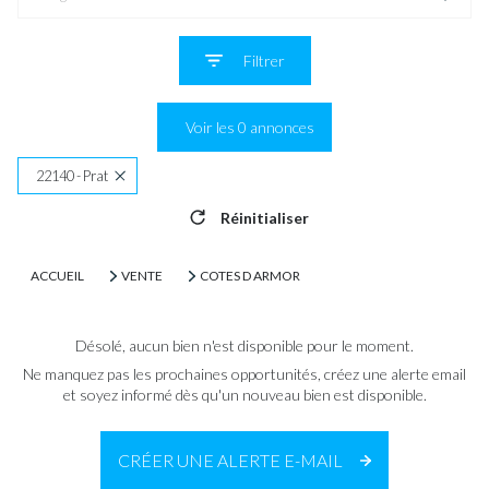
Filtrer
Voir les
0
annonces
22140 - Prat
Réinitialiser
ACCUEIL
VENTE
COTES D ARMOR
Désolé, aucun bien n'est disponible pour le moment.
Ne manquez pas les prochaines opportunités, créez une alerte email
et soyez informé dès qu'un nouveau bien est disponible.
CRÉER UNE ALERTE E-MAIL